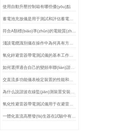
使用自動升壓控制箱有哪些優(yōu)點
蓄電池充放儀是用于測試和評估蓄電池性能的設(shè)備
符合A類標(biāo)準(zhǔn)的電能質(zhì)量在線監(jiān)測裝置有哪些功能特點
淺談電纜識別儀在操作中為何具有方向性？
氧化鋅避雷器帶電測試儀的基本工作原理講解
如何選擇適合自己的變頻串聯(lián)諧振耐壓裝置？
交直流多功能儀表檢定裝置的性能和參數(shù)
為什么說諧波在線監(jiān)測裝置安裝位置的選擇很重要
氧化性避雷器帶電測試儀用于在避雷器帶電狀態(tài)下進(jìn)行各項相關(guān)電氣參數(shù)的測試
一體化直流高壓發(fā)生器在試驗中有哪些優(yōu)點