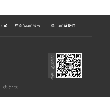
zhì)
在線(xiàn)留言
聯(lián)系我們
公
眾
號
(hào)
二
維
碼
hù)支持：
儀