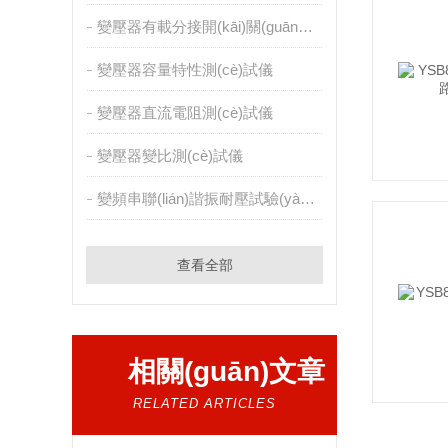
變壓器有載分接開(kāi)關(guān)測(cè)試儀
變壓器容量特性測(cè)試儀
變壓器直流電阻測(cè)試儀
變壓器變比測(cè)試儀
變頻串聯(lián)諧振耐壓試驗(yàn)成套裝置
查看全部
相關(guān)文章
RELATED ARTICLES