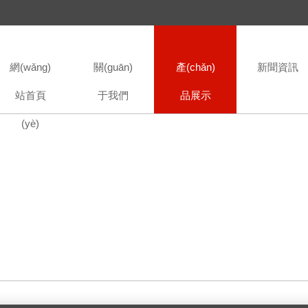
網(wǎng)
關(guān)
產(chǎn)
新聞資訊
站首頁
于我們
品展示
(yè)