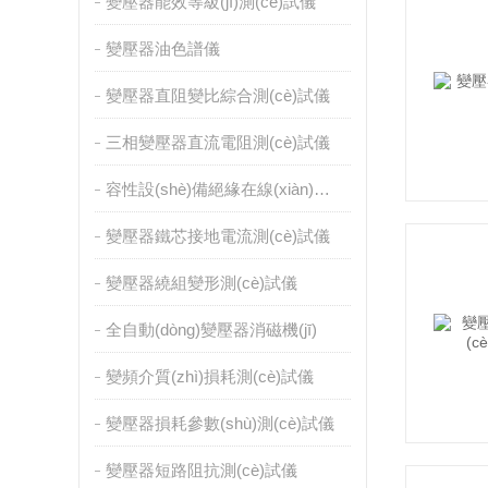
變壓器能效等級(jí)測(cè)試儀
變壓器油色譜儀
變壓器直阻變比綜合測(cè)試儀
三相變壓器直流電阻測(cè)試儀
容性設(shè)備絕緣在線(xiàn)檢測(cè)儀
變壓器鐵芯接地電流測(cè)試儀
變壓器繞組變形測(cè)試儀
全自動(dòng)變壓器消磁機(jī)
變頻介質(zhì)損耗測(cè)試儀
變壓器損耗參數(shù)測(cè)試儀
變壓器短路阻抗測(cè)試儀