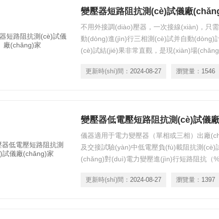
變壓器短路阻抗測(cè)試儀廠(chǎn
不用外接調(diào)壓器，一次接線(xiàn)，只
動(dòng)進(jìn)行三相測(cè)試并自動(dòng)
(cè)試結(jié)果非常直觀，是現(xiàn)場(chǎ
繞組變形的快速測(cè)試儀器。變壓器短路阻抗測
更新時(shí)間：
2024-08-27
瀏覽量：
1546
變壓器低電壓短路阻抗測(cè)試儀廠(c
儀器適用于電力變壓器（單相或三相）出廠(chǎng)
及交接試驗(yàn)中低電壓負(fù)載阻抗測(cè)試
(chǎng)對(duì)電力變壓進(jìn)行短路阻抗
出廠(chǎng)值進(jìn)行比較，能發(fā)現(xi
更新時(shí)間：
2024-08-27
瀏覽量：
1397
經(jīng)運(yùn)輸、安裝和運(yùn)行
組位移、變形等缺陷。變壓器低電壓短路阻抗測