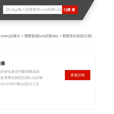
(chǎn)品展示
>
變壓器測(cè)試類(lèi)
> 變壓器短路阻抗測(cè)試儀
試儀
路電抗的變化量是判斷變壓器繞
查看詳情
3A低電壓短路阻抗測(cè)試儀
duì)35KV級(jí)及以上主
，也適用于電力變壓器（單相或
試驗(yàn)中低電壓負(fù)