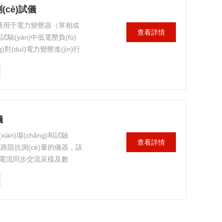
(cè)試儀
試儀適用于電力變壓器（單相或
查看詳情
接試驗(yàn)中低電壓負(fù)
)對(duì)電力變壓進(jìn)行
ng)值進(jìn)行比較，能
)運(yùn)輸、安裝和運(yùn)
形等缺陷。
儀
àn)場(chǎng)和試驗
查看詳情
短路阻抗測(cè)量的儀器，該
用電壓電流同步交流采樣及數
ù)據(jù)準(zhǔn)確。對
)測(cè)試和分相測(cè)試的
時(shí)測(cè)試采用三相電
相測(cè)試采用單相電源，依次
g)折算出三相參數(shù)。