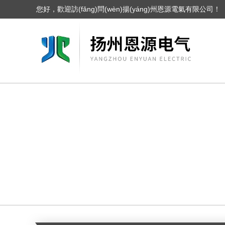
您好，歡迎訪(fǎng)問(wèn)揚(yáng)州恩源電氣有限公司！