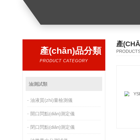
產(CH
產(chǎn)品分類
PRODUCT
PRODUCT CATEGORY
油測試類
油液質(zhì)量檢測儀
開口閃點(diǎn)測定儀
閉口閃點(diǎn)測定儀