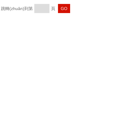
頁 跳轉(zhuǎn)到第
頁