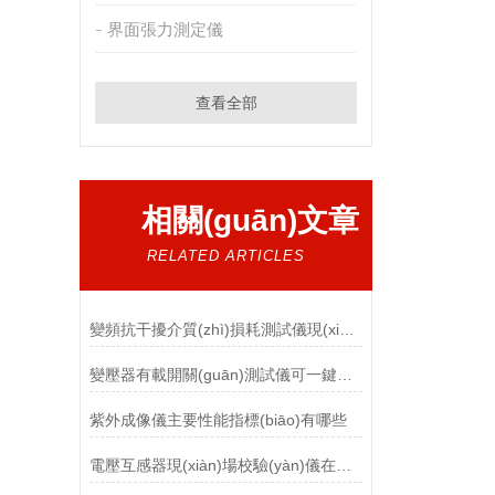
界面張力測定儀
查看全部
相關(guān)文章
RELATED ARTICLES
變頻抗干擾介質(zhì)損耗測試儀現(xiàn)場試驗(yàn)異常處理可參考以下幾點(diǎn)
變壓器有載開關(guān)測試儀可一鍵完成“數(shù)據(jù)采集→波形解析→結(jié)果判定”
紫外成像儀主要性能指標(biāo)有哪些
電壓互感器現(xiàn)場校驗(yàn)儀在使用中應(yīng)注意哪些安全事項(xiàng)