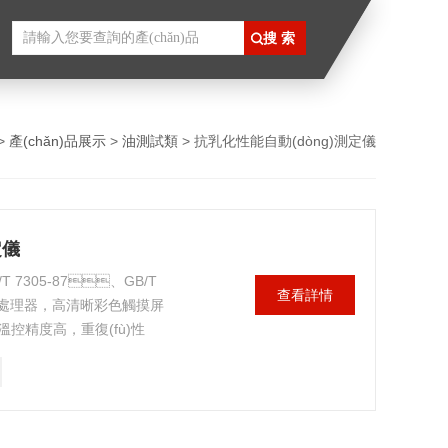
>
產(chǎn)品展示
>
油測試類
> 抗乳化性能自動(dòng)測定儀
定儀
 7305-87、GB/T
查看詳情
理器，高清晰彩色觸摸屏
精度高，重復(fù)性
)測試四個(gè)樣品，測試結
、電力、化工等行業(yè)替