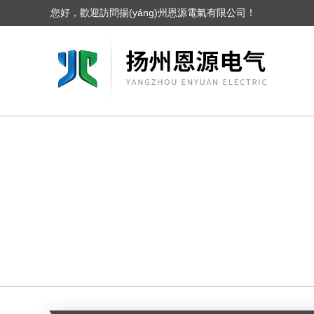
您好，歡迎訪問揚(yáng)州恩源電氣有限公司！