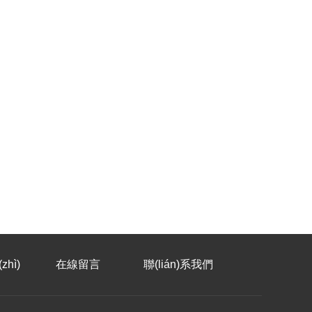
zhì)
在線留言
聯(lián)系我們