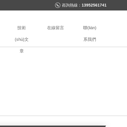
咨詢熱線：
13952561741
技術
在線留言
聯(lián)
(shù)文
系我們
章