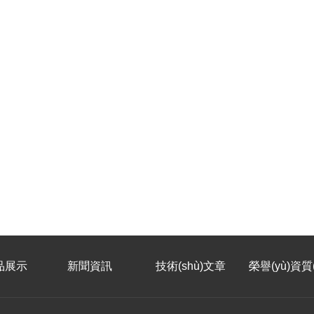
)品展示
新聞資訊
技術(shù)文章
榮譽(yù)資質(