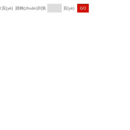
 末頁(yè) 跳轉(zhuǎn)到第
頁(yè)