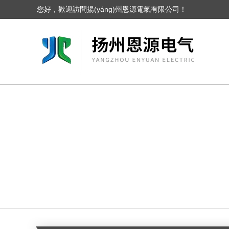
您好，歡迎訪問揚(yáng)州恩源電氣有限公司！