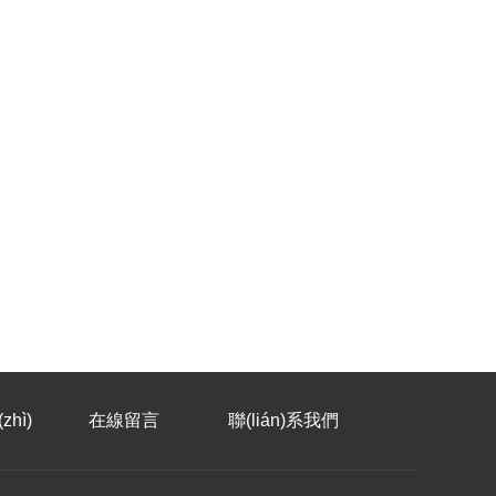
zhì)
在線留言
聯(lián)系我們