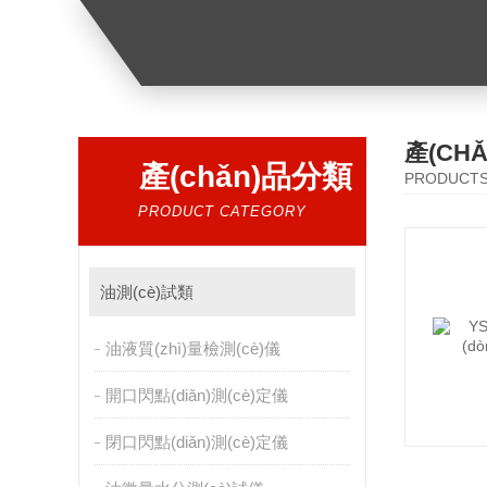
產(CH
產(chǎn)品分類
PRODUCT
PRODUCT CATEGORY
油測(cè)試類
油液質(zhì)量檢測(cè)儀
開口閃點(diǎn)測(cè)定儀
閉口閃點(diǎn)測(cè)定儀